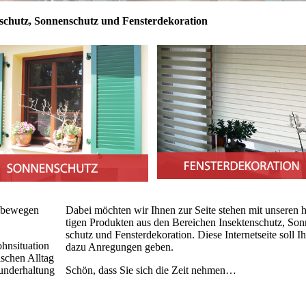
schutz, Sonnen­schutz und Fenster­­deko­­ration
, bewegen
Dabei möch­ten wir Ihnen zur Seite ste­hen mit unseren 
tigen Produk­ten aus den Bereichen In­sek­ten­schutz, So
schutz und Fens­ter­de­ko­ra­tion.
Diese Inter­net­seite soll I
hn­situation
dazu Anre­gun­gen geben.
schen All­tag
und­erhaltung
Schön, dass Sie sich die Zeit neh­men…