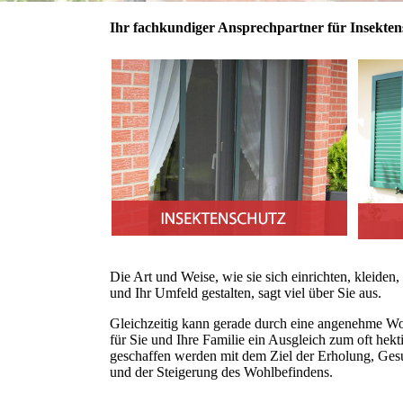
Ihr fachkundiger An­sprech­partner für Insek­ten­
Die Art und Weise, wie sie sich einrichten, kleiden
und Ihr Umfeld ge­­stal­­ten, sagt viel über Sie aus.
Gleichzeitig kann gerade durch eine ange­nehme Wo
für Sie und Ihre Familie ein Ausgleich zum oft hek­ti
ge­schaffen werden mit dem Ziel der Erho­lung, Ges
und der Steige­rung des Wohl­befindens.